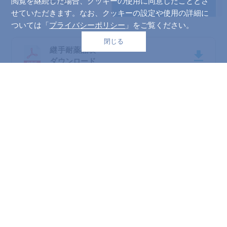
閲覧を継続した場合、クッキーの使用に同意したこととさ
オリーブ油
△
◎
せていただきます。なお、クッキーの設定や使用の詳細に
オレイン酸
△
△
ついては「
プライバシーポリシー
」をご覧ください。
海水
△
◎
か
閉じる
Top
継手耐薬品表
×
×
過塩素酸
ダウンロード
×
過酸化水素［ 5％］
△
過酸化水素［ 5％5
×
△
0℃］
×
過酸化水素［30％］
△
×
過酸化ナトリウム
△
耐薬品データご使用上の注意
カセイカリ（水酸化カ
△
△
この表は、各製品の流路（内面）に関しプレスシー
リウム）
トの浸漬試験及び文献を元に作成したもので、製品
か性ソーダ（水酸化ナ
-
○
としての実使用時のデータではありません。
トリウム）［30％］
この表はあくまでも参考値であり、使用方法・温
か性ソーダ（水酸化ナ
-
○
トリウム）［30％7
度・圧力・濃度・期間等の条件により異なる場合が
0℃］
あり、弊社製品を保証するものではありません。
ガソリン
◎
◎