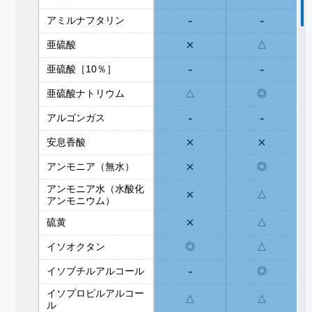
-
-
アミルナフタリン
×
亜硫酸
△
-
-
亜硫酸［10％］
亜硫酸ナトリウム
△
◎
-
-
アルゴンガス
×
×
安息香酸
×
アンモニア（無水）
◎
アンモニア水（水酸化
×
△
アンモニウム）
×
硫黄
△
イソオクタン
◎
△
-
イソブチルアルコール
◎
イソプロピルアルコー
△
△
ル