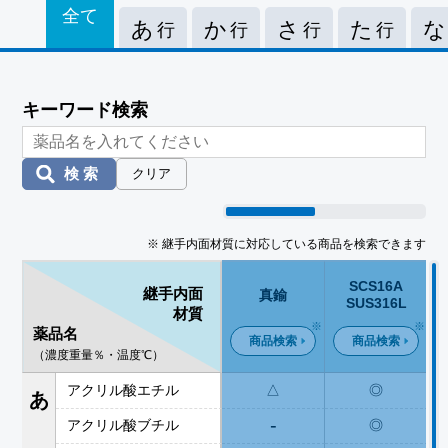
全て
あ
か
さ
た
な
行
行
行
行
キーワード検索
検索
クリア
※ 継手内面材質に対応している商品を検索できます
SCS16A
継手内面
真鍮
SUS316L
材質
薬品名
商品検索
商品検索
（濃度重量％・温度℃）
アクリル酸エチル
△
◎
あ
-
アクリル酸ブチル
◎