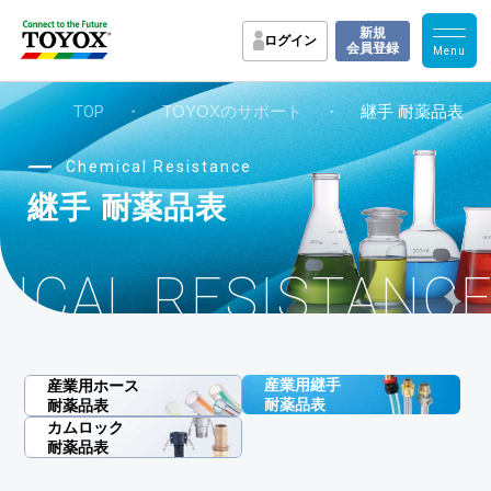
新規
ログイン
会員登録
TOP
・
TOYOXのサポート
・
継手 耐薬品表
Chemical Resistance
継手 耐薬品表
ICAL RESISTANC
産業用継手
産業用ホース
耐薬品表
耐薬品表
カムロック
耐薬品表