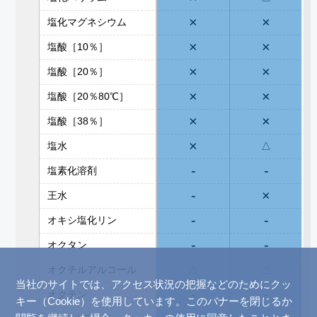
×
×
塩化マグネシウム
×
×
塩酸［10％］
×
×
塩酸［20％］
×
×
塩酸［20％80℃］
×
×
塩酸［38％］
×
塩水
△
-
-
塩素化溶剤
-
×
王水
-
-
オキシ塩化リン
-
-
オクタン
オクチルアルコール
△
△
当社のサイトでは、アクセス状況の把握などのためにクッ
-
-
オクテン
キー（Cookie）を使用しています。このバナーを閉じるか