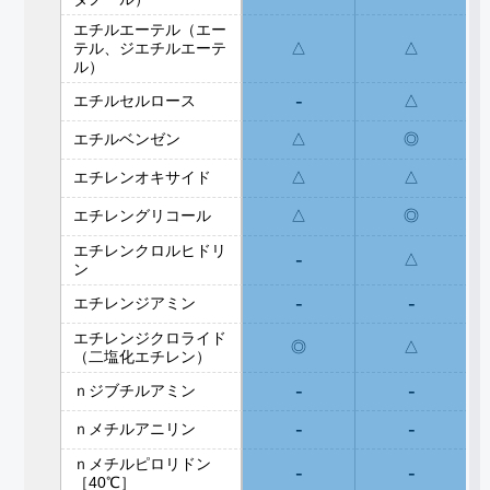
エチルエーテル（エー
テル、ジエチルエーテ
△
△
ル）
-
エチルセルロース
△
エチルベンゼン
△
◎
エチレンオキサイド
△
△
エチレングリコール
△
◎
エチレンクロルヒドリ
-
△
ン
-
-
エチレンジアミン
エチレンジクロライド
◎
△
（二塩化エチレン）
-
-
ｎジブチルアミン
-
-
ｎメチルアニリン
ｎメチルピロリドン
-
-
［40℃］