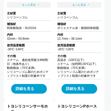
もっと見る
もっと見る
主材質
主材質
シリコーンゴム
シリコーンゴム
補強材
補強材
特殊耐熱糸・SUS316
ポリエステル糸・耐熱特殊樹脂
内径
内径
32mm～50.8mm
12.7mm～38.1mm
使用温度範囲
使用温度範囲
-30℃~140℃
-30℃~130℃
その他
その他
スチーム 連続使用最大8時間/
高温水（100℃以下）
日（他条件あり）
スチーム（短時間130℃以下）
動植物油（70℃未満）
動植物油（70℃未満）
シリコーンゴム製のためポジテ
シリコーンゴム製のためポジテ
ィブリスト制度の対象外です
ィブリスト制度の対象外です
詳細を見る
詳細を見る
トヨシリコーンサーモホ
トヨシリコーンPホース