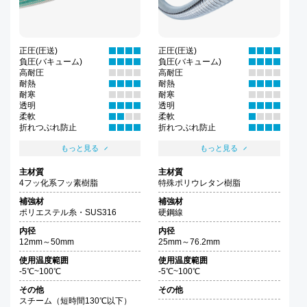
正圧(圧送)
正圧(圧送)
負圧(バキューム)
負圧(バキューム)
高耐圧
高耐圧
耐熱
耐熱
耐寒
耐寒
透明
透明
柔軟
柔軟
折れつぶれ防止
折れつぶれ防止
もっと見る
もっと見る
主材質
主材質
4フッ化系フッ素樹脂
特殊ポリウレタン樹脂
補強材
補強材
ポリエステル糸・SUS316
硬鋼線
内径
内径
12mm～50mm
25mm～76.2mm
使用温度範囲
使用温度範囲
-5℃~100℃
-5℃~100℃
その他
その他
スチーム（短時間130℃以下）