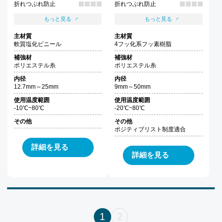
折れつぶれ防止
折れつぶれ防止
もっと見る
もっと見る
主材質
主材質
軟質塩化ビニール
4フッ化系フッ素樹脂
補強材
補強材
ポリエステル糸
ポリエステル糸
内径
内径
12.7mm～25mm
9mm～50mm
使用温度範囲
使用温度範囲
-10℃~80℃
-20℃~80℃
その他
その他
ポジティブリスト制度適合
詳細を見る
詳細を見る
1
2