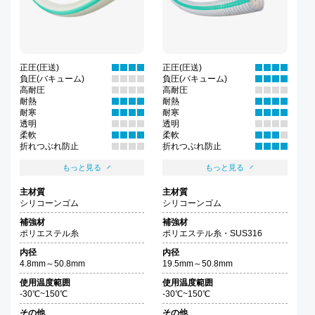
正圧(圧送)
正圧(圧送)
負圧(バキューム)
負圧(バキューム)
高耐圧
高耐圧
耐熱
耐熱
耐寒
耐寒
透明
透明
柔軟
柔軟
折れつぶれ防止
折れつぶれ防止
もっと見る
もっと見る
主材質
主材質
シリコーンゴム
シリコーンゴム
補強材
補強材
ポリエステル糸
ポリエステル糸・SUS316
内径
内径
4.8mm～50.8mm
19.5mm～50.8mm
使用温度範囲
使用温度範囲
-30℃~150℃
-30℃~150℃
その他
その他