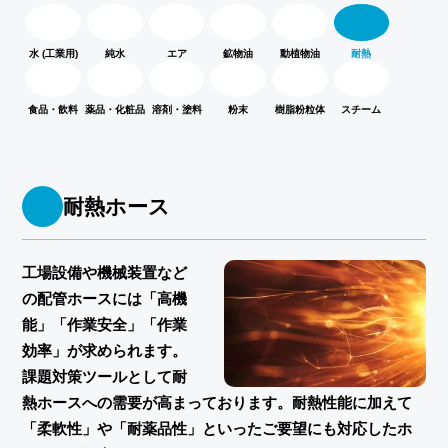
水 (工業用)
純水
エア
鉱物油
動植物油
耐熱
食品・飲料
薬品・化粧品
溶剤・塗料
粉末
樹脂粉粒体
スチーム
耐熱ホース
工場設備や機械装置など
の配管ホースには「高機
能」「作業安全」「作業
効率」が求められます。
課題対策ツールとして耐
熱ホースへの需要が高まっております。耐熱性能に加えて
「柔軟性」や「耐薬品性」といったご要望にも対応したホ