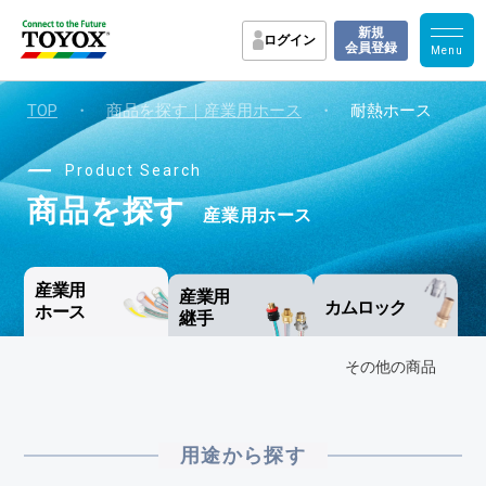
新規
ログイン
会員登録
TOP
・
商品を探す｜産業用ホース
・
耐熱ホース
Product Search
商品を探す
産業用ホース
産業用
産業用
カムロック
ホース
継手
その他の商品
用途から探す