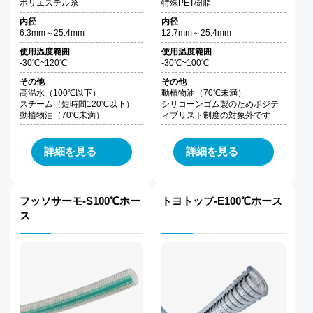
ポリエステル糸
特殊PET樹脂
内径
内径
6.3mm～25.4mm
12.7mm～25.4mm
使用温度範囲
使用温度範囲
-30℃~120℃
-30℃~100℃
その他
その他
高温水（100℃以下）
動植物油（70℃未満）
スチーム（短時間120℃以下）
シリコーンゴム製のためポジテ
動植物油（70℃未満）
ィブリスト制度の対象外です
詳細を見る
詳細を見る
フッソサーモ-S100℃ホー
トヨトップ-E100℃ホース
ス