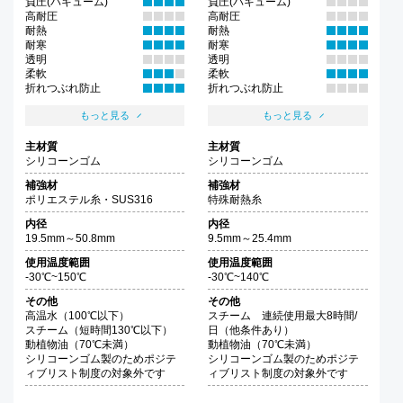
負圧(バキューム)
負圧(バキューム)
高耐圧
高耐圧
耐熱
耐熱
耐寒
耐寒
透明
透明
柔軟
柔軟
折れつぶれ防止
折れつぶれ防止
もっと見る
もっと見る
主材質
主材質
シリコーンゴム
シリコーンゴム
補強材
補強材
ポリエステル糸・SUS316
特殊耐熱糸
内径
内径
19.5mm～50.8mm
9.5mm～25.4mm
使用温度範囲
使用温度範囲
-30℃~150℃
-30℃~140℃
その他
その他
高温水（100℃以下）
スチーム 連続使用最大8時間/
スチーム（短時間130℃以下）
日（他条件あり）
動植物油（70℃未満）
動植物油（70℃未満）
シリコーンゴム製のためポジテ
シリコーンゴム製のためポジテ
ィブリスト制度の対象外です
ィブリスト制度の対象外です