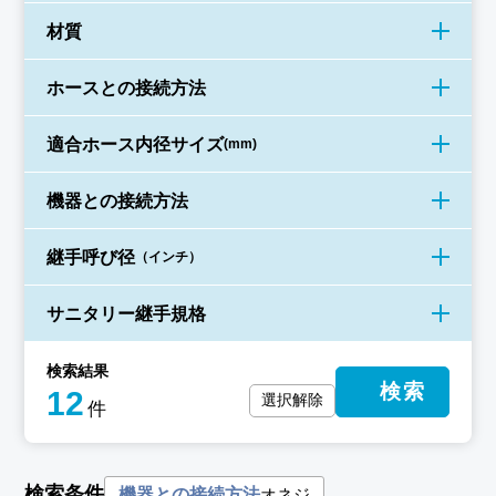
材質
ホースとの接続方法
適合ホース
内径サイズ
(mm)
機器との接続方法
継手呼び径
（インチ）
サニタリー
継手規格
検索結果
検索
12
選択解除
件
検索条件
オネジ
機器との接続方法