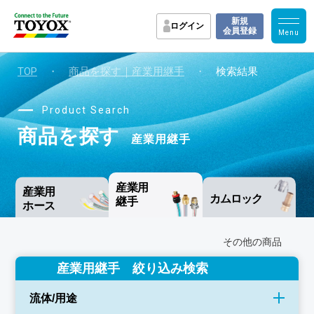
新規
ログイン
会員登録
TOP
・
商品を探す｜産業用継手
・
検索結果
Product Search
商品を探す
産業用継手
産業用
産業用
カムロック
継手
ホース
その他の商品
産業用継手 絞り込み検索
流体/用途