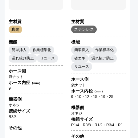
主材質
主材質
真鍮
ステンレス
機能
機能
簡単挿入
作業標準化
簡単挿入
作業標準化
漏れ抜け防止
リユース
省エネ
漏れ抜け防止
リユース
ホース側
袋ナット
ホース側
ホース内径
（mm）
袋ナット
9
ホース内径
（mm）
9・10・12・15・19・25
機器側
オネジ
機器側
接続サイズ
オネジ
R3/8
接続サイズ
R1/4・R3/8・R1/2・R3/4・R1
その他
その他