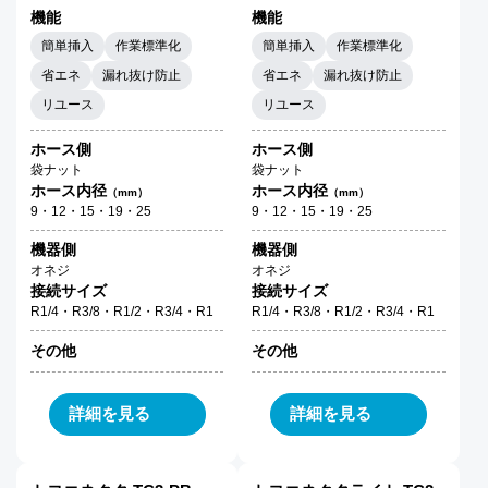
機能
機能
簡単挿入
作業標準化
簡単挿入
作業標準化
省エネ
漏れ抜け防止
省エネ
漏れ抜け防止
リユース
リユース
ホース側
ホース側
袋ナット
袋ナット
ホース内径
ホース内径
（mm）
（mm）
9・12・15・19・25
9・12・15・19・25
機器側
機器側
オネジ
オネジ
接続サイズ
接続サイズ
R1/4・R3/8・R1/2・R3/4・R1
R1/4・R3/8・R1/2・R3/4・R1
その他
その他
詳細を見る
詳細を見る