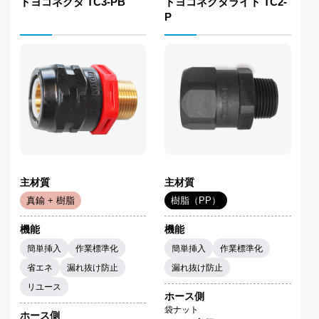
トヨコネクタ TC3-PB
トヨコネクタライト TC2-
P
主材質
主材質
真鍮 + 樹脂
樹脂（PP）
機能
機能
簡単挿入
作業標準化
簡単挿入
作業標準化
省エネ
漏れ抜け防止
漏れ抜け防止
リユース
ホース側
袋ナット
ホース側