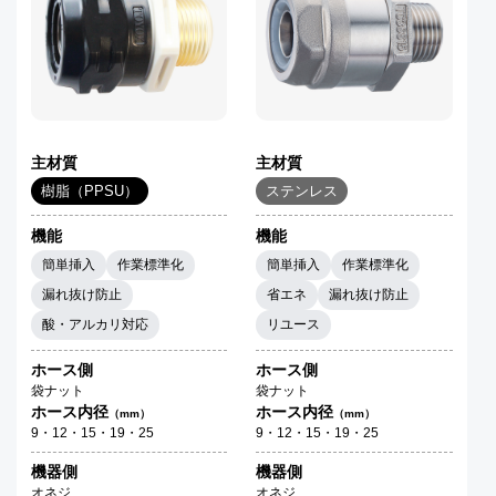
主材質
主材質
樹脂（PPSU）
ステンレス
機能
機能
簡単挿入
作業標準化
簡単挿入
作業標準化
漏れ抜け防止
省エネ
漏れ抜け防止
酸・アルカリ対応
リユース
ホース側
ホース側
袋ナット
袋ナット
ホース内径
ホース内径
（mm）
（mm）
9・12・15・19・25
9・12・15・19・25
機器側
機器側
オネジ
オネジ