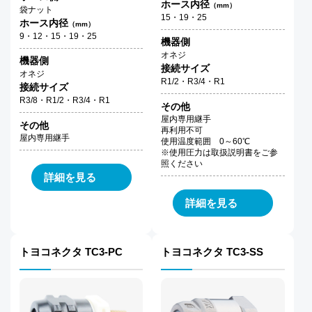
ホース内径
（mm）
袋ナット
15・19・25
ホース内径
（mm）
9・12・15・19・25
機器側
オネジ
機器側
接続サイズ
オネジ
R1/2・R3/4・R1
接続サイズ
R3/8・R1/2・R3/4・R1
その他
屋内専用継手
その他
再利用不可
屋内専用継手
使用温度範囲 0～60℃
※使用圧力は取扱説明書をご参
照ください
詳細を見る
詳細を見る
トヨコネクタ TC3-PC
トヨコネクタ TC3-SS