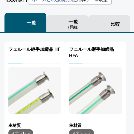
一覧
一覧
比較
（詳細）
フェルール継手加締品 HF
フェルール継手加締品
HFA
主材質
主材質
ステンレス
ステンレス