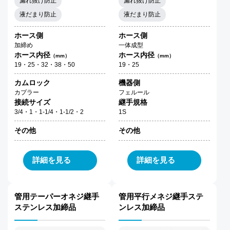
漏れ抜け防止
漏れ抜け防止
液だまり防止
液だまり防止
ホース側
ホース側
加締め
一体成型
ホース内径
ホース内径
（mm）
（mm）
19・25・32・38・50
19・25
カムロック
機器側
カプラー
フェルール
接続サイズ
継手規格
3/4・1・1-1/4・1-1/2・2
1S
その他
その他
詳細を見る
詳細を見る
管用テーパーオネジ継手
管用平行メネジ継手ステ
ステンレス加締品
ンレス加締品