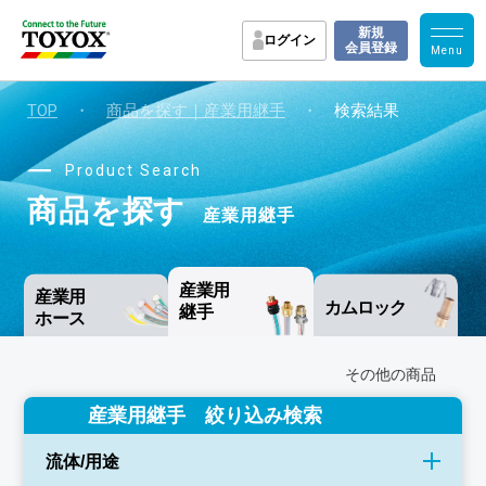
新規
ログイン
会員登録
TOP
・
商品を探す｜産業用継手
・
検索結果
Product Search
商品を探す
産業用継手
産業用
産業用
カムロック
継手
ホース
その他の商品
産業用継手 絞り込み検索
流体/用途