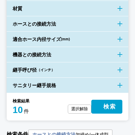
材質
ホースとの接続方法
適合ホース
内径サイズ
(mm)
機器との接続方法
継手呼び径
（インチ）
サニタリー
継手規格
検索結果
検索
10
選択解除
件
検索条件
加締め/一体成型
ホースとの接続方法