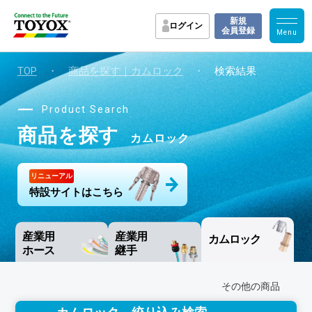
新規
ログイン
会員登録
TOP
・
商品を探す｜カムロック
・
検索結果
Product Search
商品を探す
カムロック
リニューアル
特設サイトはこちら
産業用
産業用
カムロック
ホース
継手
その他の商品