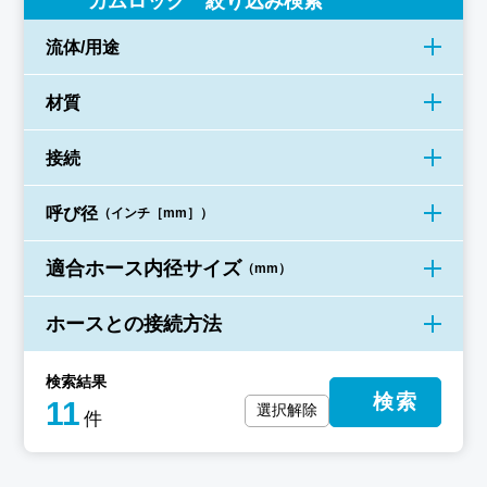
カムロック 絞り込み検索
流体/用途
材質
接続
呼び径
（インチ［mm］）
適合ホース内径サイズ
（mm）
ホースとの接続方法
検索結果
検索
11
選択解除
件